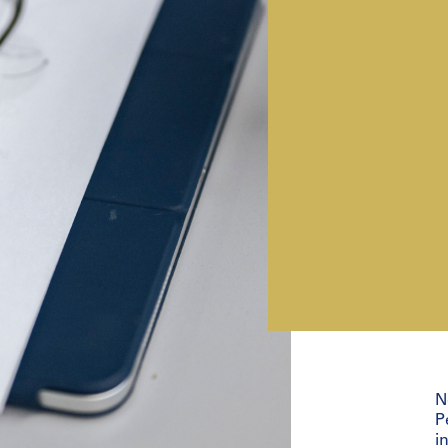
N
P
i